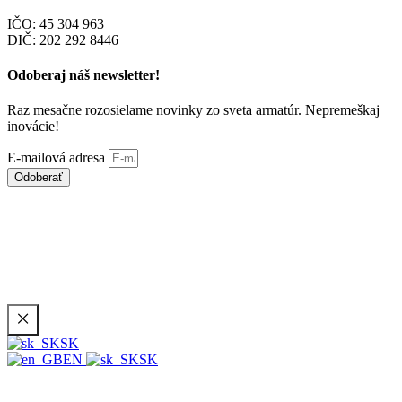
IČO: 45 304 963
DIČ: 202 292 8446
Odoberaj náš newsletter!
Raz mesačne rozosielame novinky zo sveta armatúr. Nepremeškaj
inovácie!
E-mailová adresa
Odoberať
© 2006 -
2026
Všetky práva vyhradené |
Made by:
SK
EN
SK