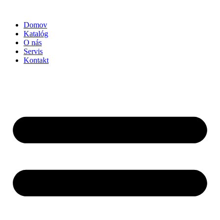
Preskočiť
na
Domov
obsah
Katalóg
O nás
Servis
Kontakt