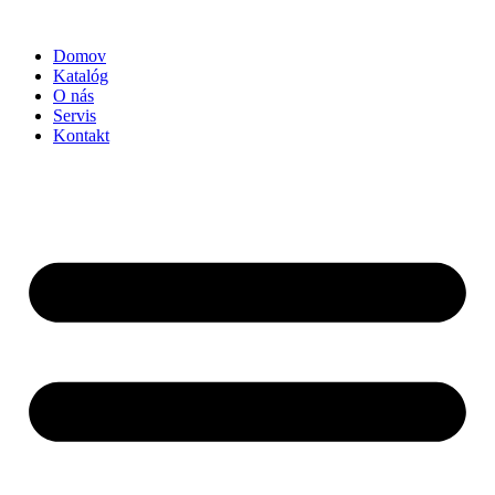
Preskočiť
na
Domov
obsah
Katalóg
O nás
Servis
Kontakt