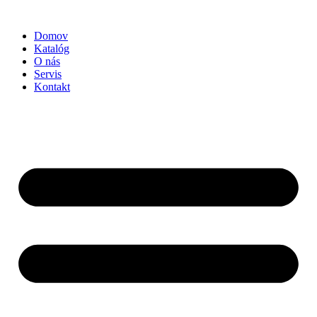
Preskočiť
na
Domov
obsah
Katalóg
O nás
Servis
Kontakt