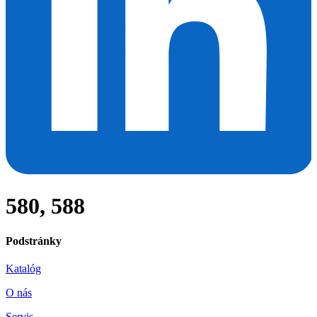
580, 588
Podstránky
Katalóg
O nás
Servis