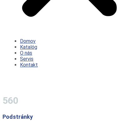
Domov
Katalóg
O nás
Servis
Kontakt
560
Podstránky
Katalóg