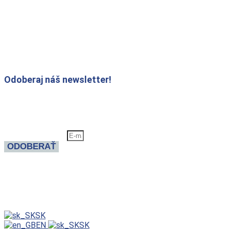
Slovensko
tel. +421 903 223 125
IČO: 45 304 963
DIČ: 202 292 8446
Odoberaj náš newsletter!
Raz mesačne rozosielame novinky zo sveta armatúr.
Nepremeškaj inovácie!
E-mailová adresa
ODOBERAŤ
© 2006 -
2026
Všetky práva vyhradené |
Made by:
SK
EN
SK