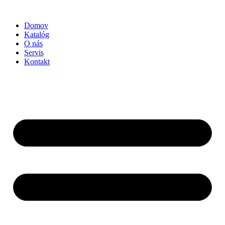
Preskočiť
na
Domov
obsah
Katalóg
O nás
Servis
Kontakt