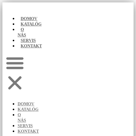
Preskočiť
na
obsah
DOMOV
KATALÓG
O
NÁS
SERVIS
KONTAKT
DOMOV
KATALÓG
O
NÁS
SERVIS
KONTAKT