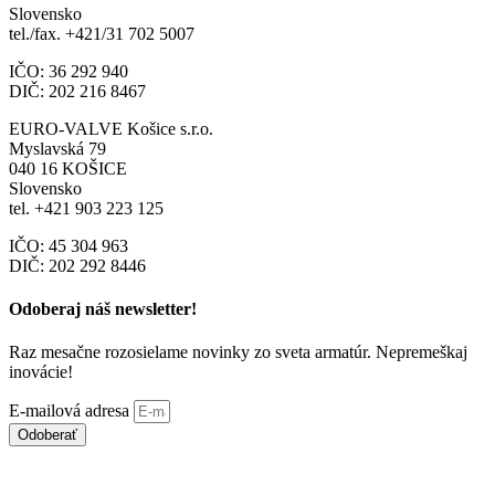
Slovensko
tel./fax. +421/31 702 5007
IČO: 36 292 940
DIČ: 202 216 8467
EURO-VALVE Košice s.r.o.
Myslavská 79
040 16 KOŠICE
Slovensko
tel. +421 903 223 125
IČO: 45 304 963
DIČ: 202 292 8446
Odoberaj náš newsletter!
Raz mesačne rozosielame novinky zo sveta armatúr. Nepremeškaj
inovácie!
E-mailová adresa
Odoberať
© 2006 -
2026
Všetky práva vyhradené |