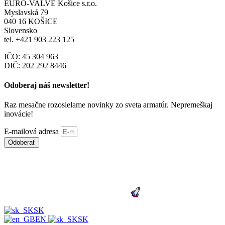
EURO-VALVE Košice s.r.o.
Myslavská 79
040 16 KOŠICE
Slovensko
tel. +421 903 223 125
IČO: 45 304 963
DIČ: 202 292 8446
Odoberaj náš newsletter!
Raz mesačne rozosielame novinky zo sveta armatúr. Nepremeškaj
inovácie!
E-mailová adresa
Odoberať
© 2006 -
2026
Všetky práva vyhradené |
Made by:
SK
EN
SK