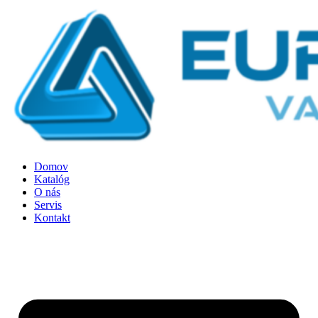
Preskočiť
na
obsah
Domov
Katalóg
O nás
Servis
Kontakt