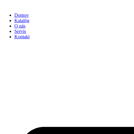
Preskočiť
na
Domov
obsah
Katalóg
O nás
Servis
Kontakt